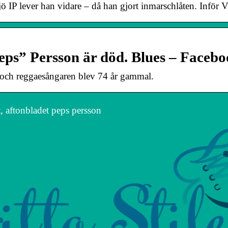
ö IP lever han vidare – då han gjort inmarschlåten. Inför 
eps” Persson är död. Blues – Faceb
 och reggaesångaren blev 74 år gammal.
, aftonbladet peps persson