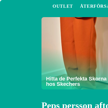
OUTLET
ÅTERFÖRS
Hitta de Perfekta Skorna
hos Skechers
Peps persson aft