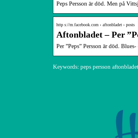
Peps Persson är död. Men på Vittsj
http s://m.facebook.com › aftonbladet › posts
Aftonbladet – Per ”P
Per ”Peps” Persson är död. Blues-
Keywords: peps persson aftonbladet