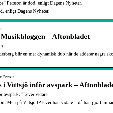
s” Persson är död, enligt Dagens Nyheter.
d, enligt Dagens Nyheter.
on
 Musikbloggen – Aftonbladet
en
erg blir en mer dynamisk duo när de adderar några skopor
ps Persson
 i Vittsjö inför avspark – Aftonblad
ör avspark: ”Lever vidare”
d. Men på Vittsjö IP lever han vidare – då han gjort inmar