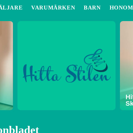
ÄLJARE
VARUMÄRKEN
BARN
HONO
Hi
Sk
onbladet