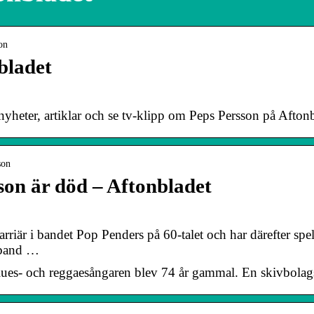
on
bladet
yheter, artiklar och se tv-klipp om Peps Persson på Aftonb
son
on är död – Aftonbladet
rriär i bandet Pop Penders på 60-talet och har därefter s
sband …
ues- och reggaesångaren blev 74 år gammal. En skivbolagsk