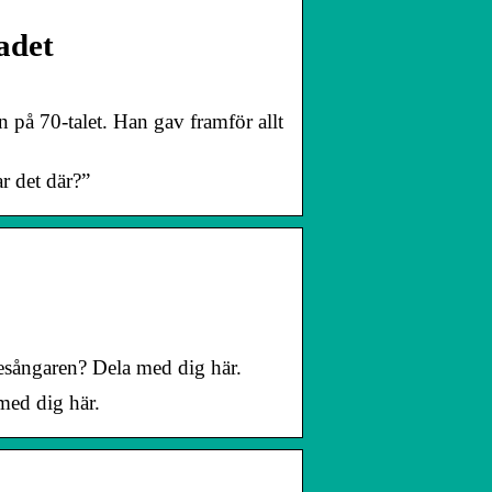
ladet
å 70-talet. Han gav framför allt
r det där?”
sångaren? Dela med dig här.
med dig här.