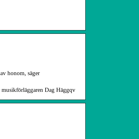
r av honom, säger
ger musikförläggaren Dag Häggqv