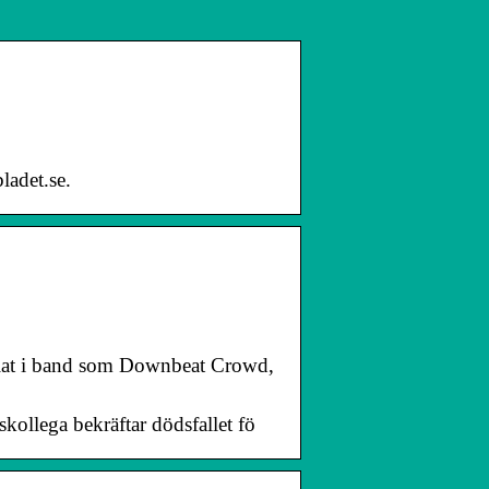
ladet.se.
pelat i band som Downbeat Crowd,
ollega bekräftar dödsfallet fö