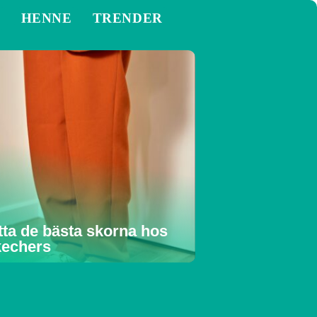
M
HENNE
TRENDER
tta de bästa skorna hos
echers