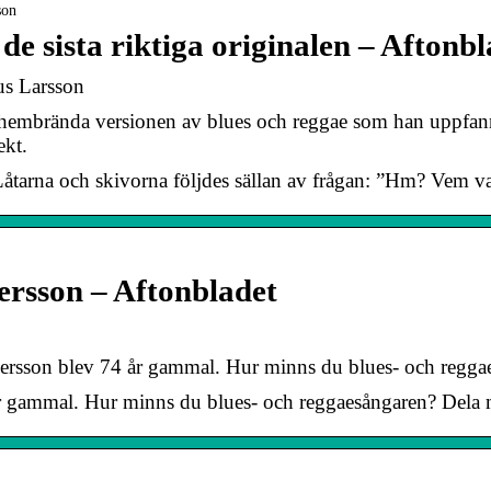
son
 de sista riktiga originalen – Aftonb
us Larsson
embrända versionen av blues och reggae som han uppfann p
ekt.
åtarna och skivorna följdes sällan av frågan: ”Hm? Vem va
Persson – Aftonbladet
rsson blev 74 år gammal. Hur minns du blues- och reggae
r gammal. Hur minns du blues- och reggaesångaren? Dela 