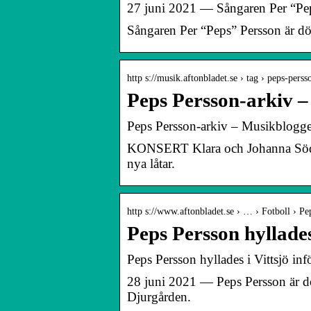
27 juni 2021 — Sångaren Per “Pep
Sångaren Per “Peps” Persson är dö
http s://musik.aftonbladet.se › tag › peps-perss
Peps Persson-arkiv –
Peps Persson-arkiv – Musikblogg
KONSERT Klara och Johanna Söderb
nya låtar.
http s://www.aftonbladet.se › … › Fotboll › Pe
Peps Persson hyllades
Peps Persson hyllades i Vittsjö inf
28 juni 2021 — Peps Persson är dö
Djurgården.