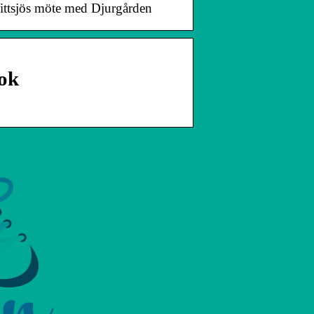
Vittsjös möte med Djurgården
ook