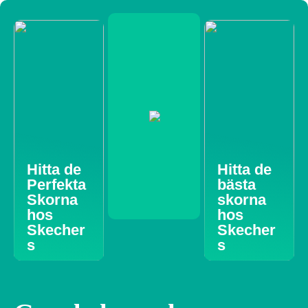
Hitta de
Hitta de
Perfekta
bästa
Skorna
skorna
hos
hos
Skecher
Skecher
s
s