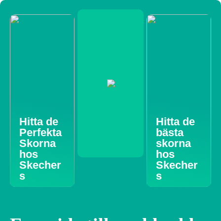
Hitta de
Hitta de
Perfekta
bästa
Skorna
skorna
hos
hos
Skecher
Skecher
s
s