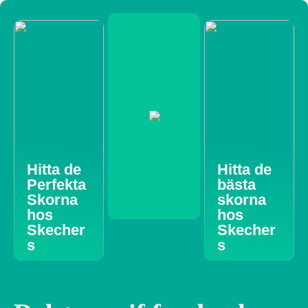
Hitta de
Hitta de
Perfekta
bästa
Skorna
skorna
hos
hos
Skecher
Skecher
s
s