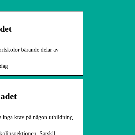
adet
rfskolor bärande delar av
 dag
ladet
s inga krav på någon utbildning
Skolinspektionen. Särskil