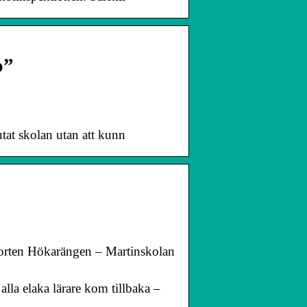
o”
utat skolan utan att kunn
rorten Hökarängen – Martinskolan
la elaka lärare kom tillbaka –