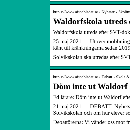
http s://www.aftonbladet.se › Nyheter › Skolin
Waldorfskola utreds
Waldorfskola utreds efter SVT-do
25 maj 2021 — Utöver mobbning och
känt till kränkningarna sedan 20
Solvikskolan ska utredas efter S
http s://www.aftonbladet.se › Debatt › Skola &
Döm inte ut Waldorf 
Fd lärare: Döm inte ut Waldorf eft
21 maj 2021 — DEBATT. Nyhetsflöd
Solvikskolan och om hur elever 
Debattörerna: Vi vänder oss mot 