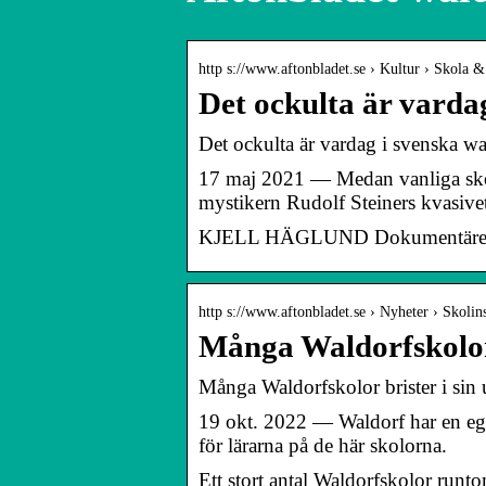
http s://www.aftonbladet.se › Kultur › Skola &
Det ockulta är varda
Det ockulta är vardag i svenska w
17 maj 2021 — Medan vanliga skol
mystikern Rudolf Steiners kvasive
KJELL HÄGLUND Dokumentären avs
http s://www.aftonbladet.se › Nyheter › Skolin
Många Waldorfskolor 
Många Waldorfskolor brister i sin
19 okt. 2022 — Waldorf har en ege
för lärarna på de här skolorna.
Ett stort antal Waldorfskolor runto