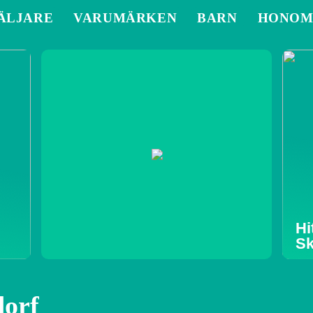
ÄLJARE
VARUMÄRKEN
BARN
HONO
Hi
Sk
dorf