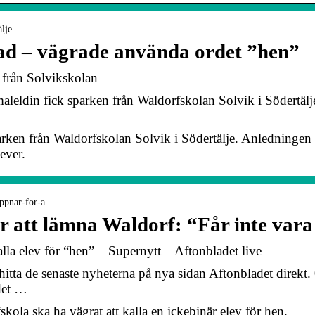
älje
ad – vägrade använda ordet ”hen”
 från Solvikskolan
eldin fick sparken från Waldorfskolan Solvik i Södertälj
rken från Waldorfskolan Solvik i Södertälje. Anledningen 
ever.
-oppnar-for-a…
r att lämna Waldorf: “Får inte var
lla elev för “hen” – Supernytt – Aftonbladet live
hitta de senaste nyheterna på nya sidan Aftonbladet direkt.
det …
kola ska ha vägrat att kalla en ickebinär elev för hen.