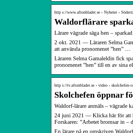
http s://www.aftonbladet.se › Nyheter › Södert
Waldorflärare spark
Lärare vägrade säga hen – sparkad
2 okt. 2021 — Läraren Selma Gamal
att använda pronomenet ”hen” …
Läraren Selma Gamaleldin fick spa
pronomenet ”hen” till en av sina el
http s://tv.aftonbladet.se › video › skolchefen
Skolchefen öppnar fö
Waldorf-lärare anmäls – vägrade ka
24 juni 2021 — Klicka här för att 
Forskaren: ”Arbetet bromsar in – 
En lärare på en omskriven Waldorfs