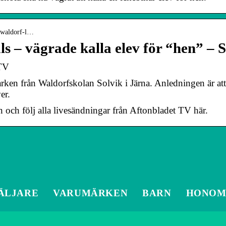
 › waldorf-l…
s – vägrade kalla elev för “hen” – 
 TV
rken från Waldorfskolan Solvik i Järna. Anledningen är at
er.
och följ alla livesändningar från Aftonbladet TV här.
ÄLJARE
VARUMÄRKEN
BARN
HONO