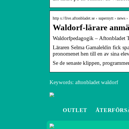
http s://live.aftonbladet.se › supernytt › news
Waldorf-lärare anmäl
Waldorfpedagogik – Aftonbladet
Läraren Selma Gamaleldin fick spa
pronomenet hen till en av sina elev
Se de senaste klippen, programmen 
Keywords: aftonbladet waldorf
OUTLET
ÅTERFÖRS