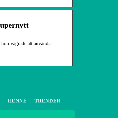
Supernytt
t hon vägrade att använda
M
HENNE
TRENDER