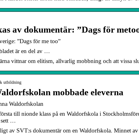
kas av dokumentär: ”Dags för meto
erige: ”Dags för me too”
adet är en del av …
ärna vittnar om elitism, allvarlig mobbning och att vissa sl
& utbildning
aldorfskolan mobbade eleverna
ämna Waldorfskolan
rsta till nionde klass på en Waldorfskola i Stockholmsfö
 sett …
ligt av SVT:s dokumentär om en Waldorfskola. Minnet av al