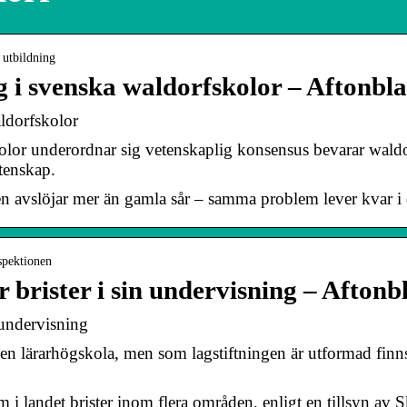
 utbildning
g i svenska waldorfskolor – Aftonbl
aldorfskolor
or underordnar sig vetenskaplig konsensus bevarar waldo
tenskap.
löjar mer än gamla sår – samma problem lever kvar i
spektionen
brister i sin undervisning – Aftonb
 undervisning
n lärarhögskola, men som lagstiftningen är utformad finn
m i landet brister inom flera områden, enligt en tillsyn av 