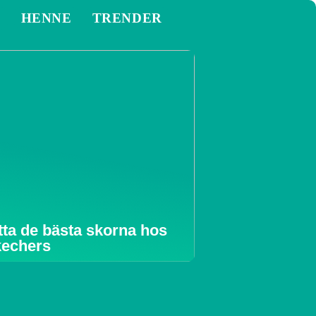
M
HENNE
TRENDER
tta de bästa skorna hos
echers