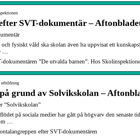
spektionen
 efter SVT-dokumentär – Aftonblade
kumentär
 fysiskt våld ska skolan även ha uppvisat ett kunskapsfö
19 …
VT-dokumentären ”De utvalda barnen”. Hos Skolinspektion
 utbildning
på grund av Solvikskolan – Aftonbl
er ”Solvikskolan”
et på sociala medier har gått på högvarv den senaste t
som …
frontalangreppen efter SVT-dokumentären